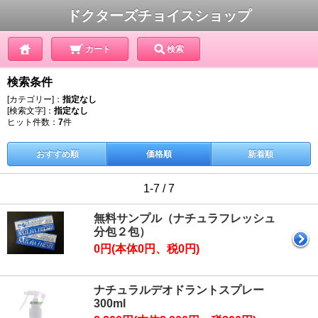
ドクターズチョイスショップ
カート
検索
検索条件
[カテゴリー]：
指定なし
[検索文字]：
指定なし
ヒット件数：
7
件
おすすめ順
価格順
新着順
1-7 / 7
無料サンプル（ナチュラフレッシュ
分包２包）
0円(本体0円、税0円)
ナチュラルデオドラントスプレー
300ml