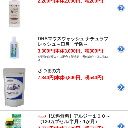
2,200円(本体2,000円、税200円)
DRSマウスウォッシュ ナチュラフ
レッシュ～口臭 予防～
3,300円(本体3,000円、税300円)
4種類の茶葉エキス配合！新感覚・天然成分主体の洗口
液！
さつまの力
7,344円(本体6,800円、税544円)
【送料無料】アルジー１００～
（120カプセル/半月～1か月）